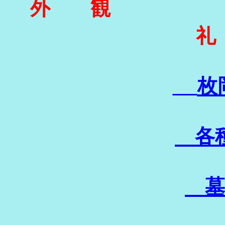
外 観
礼
枚
各種