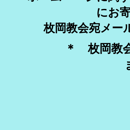
にお
枚岡教会宛メー
＊ 枚岡教