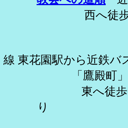
西へ
近
線 東花園駅から近鉄バ
「鷹殿町
東へ徒歩２分